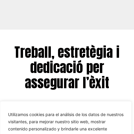
Treball, estretègia i
dedicació per
assegurar l’èxit
Utilizamos cookies para el análisis de los datos de nuestros
Durant els nostres vint i dos anys
visitantes, para mejorar nuestro sitio web, mostrar
d’experiència hem aconseguit resultats mols
contenido personalizado y brindarle una excelente