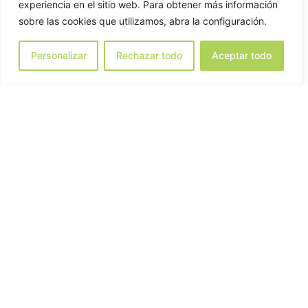
satisfactoris per als nostres clients.
experiencia en el sitio web. Para obtener más información
sobre las cookies que utilizamos, abra la configuración.
Enfocant de manera única i especialitzada els
projectes que se’ns han plantejat.
Personalizar
Rechazar todo
Aceptar todo
anys
d’experiéncia
impactes publicitaris
mensuals propis