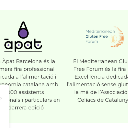
a Àpat Barcelona és la
El Mediterranean Gl
mera fira professional
Free Forum és la fira
icada a l’alimentació i
Excel·lència dedicad
ronomia catalana amb
l’alimentació sense glu
11.000 assistents
la mà de l’Associació
s
ssionals i particulars en
Celíacs de Cataluny
la darrera edició.​