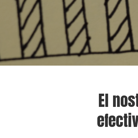
El nos
efecti