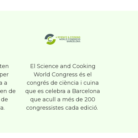
uten
El Science and Cooking
 per
World Congress és el
a a
congrés de ciència i cuina
ten de
que es celebra a Barcelona
 de
que acull a més de 200
a.
congressistes cada edició. ​