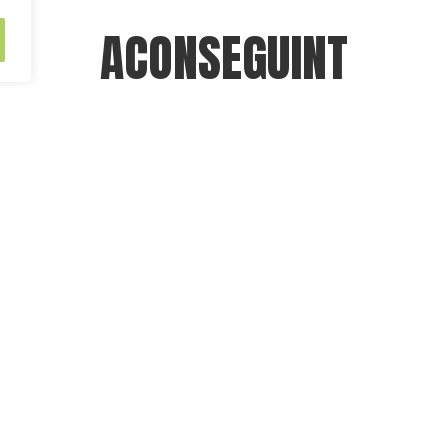
ACONSEGUINT
impactes publicitaris
mensuals propis
 motiu i molts més, t’assegurem
eficaç i ràpid.