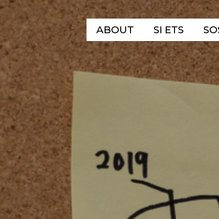
ABOUT
SI ETS
SO